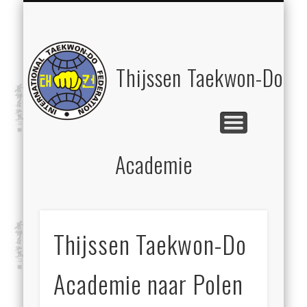
DRS. MASTER HENNIE THIJSSEN, 8E DAN
WORKSHOPS / CURSUS OP LOCATIE
THIJSSEN CANE ACADEMY
LESSEN & WORKSHOPS
CONTACT
HOME
Thijssen Taekwon-Do
Academie
Thijssen Taekwon-Do
Academie naar Polen