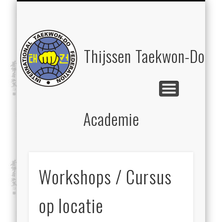
DRS. MASTER HENNIE THIJSSEN, 8E DAN
WORKSHOPS / CURSUS OP LOCATIE
THIJSSEN CANE ACADEMY
LESSEN & WORKSHOPS
CONTACT
HOME
Thijssen Taekwon-Do
Academie
Workshops / Cursus
op locatie